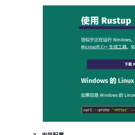
# rsproxy
[source.rsproxy]
registry
 = 
"https://rsproxy.cn/crates.i
[source.rsproxy-sparse]
registry
 = 
"sparse+https://rsproxy.cn/i
[registries.rsproxy]
index
 = 
"https://rsproxy.cn/crates.io-i
[net]
git-fetch-with-cli
=
true