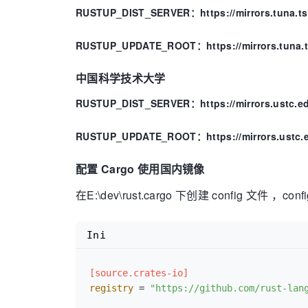
RUSTUP_DIST_SERVER：https://mirrors.tuna.ts
RUSTUP_UPDATE_ROOT：https://mirrors.tuna.ts
中国科学技术大学
RUSTUP_DIST_SERVER：https://mirrors.ustc.edu
RUSTUP_UPDATE_ROOT：https://mirrors.ustc.edu
配置 Cargo 使用国内镜像
在E:\dev\rust.cargo 下创建 config 文件 ，c
Ini
[source.crates-io]
registry
 = 
"https://github.com/rust-lan