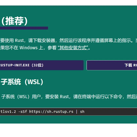
o-index"
ndex/"
ndex"