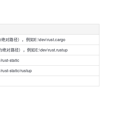
对路径），例如E:\dev\rust.cargo
对路径），例如E:\dev\rust.rustup
/rust-static
/rust-static/rustup