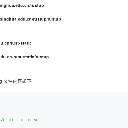
inghua.edu.cn/rustup
inghua.edu.cn/rustup/rustup
.cn/rust-static
.cn/rust-static/rustup
onfig 文件内容如下
g/crates.io-index"