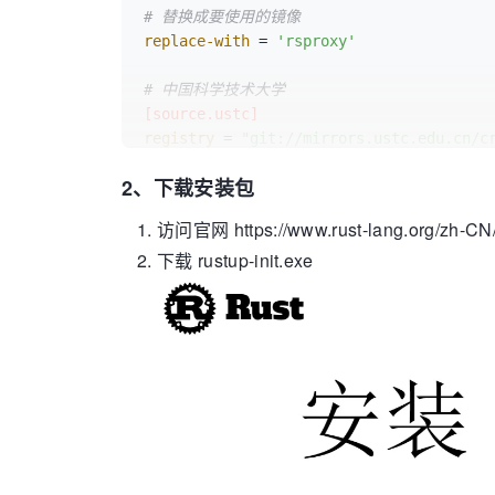
# 替换成要使用的镜像
replace-with
 = 
'rsproxy'
# 中国科学技术大学
[source.ustc]
registry
 = 
"git://mirrors.ustc.edu.cn/c
# 如果所处的环境中不允许使用 git 协议，可以把
2、下载安装包
#registry = "https://mirrors.ustc.edu.c
访问官网 https://www.rust-lang.org/zh-CN/to
# 清华大学
下载 rustup-init.exe
[source.tuna]
registry
 = 
"https://mirrors.tuna.tsingh
# 上海交通大学
[source.sjtu]
registry
 = 
"https://mirrors.sjtug.sjtu.
# rustcc 社区
[source.rustcc]
registry
 = 
"git://crates.rustcc.cn/crat