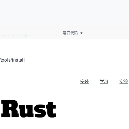
展开代码
▼
rates.io-index"
上述地址改为 https 协议
n/crates.io-index"
ols/install
ua.edu.cn/git/crates.io-index.git"
edu.cn/git/crates.io-index"
es.io-index"