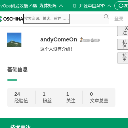
媒体矩阵
evOps研发效能
开源中国APP
切
登录
+ 
注
andyComeOn
私
信
这个人没有介绍！
拉
黑
基础信息
24
1
1
0
经验值
粉丝
关注
文章总量
技术雷达