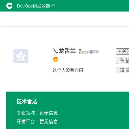
DevOps研发效能
乀龙舌兰
+ 关
私 
拉 
这个人没有介绍！
技术雷达
专长领域：暂无信息
开发平台：暂无信息