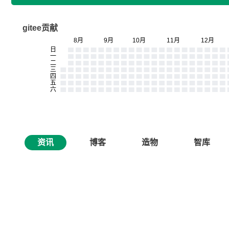
gitee贡献
资讯
博客
造物
智库