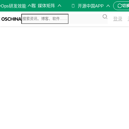
媒体矩阵
vOps研发效能
开源中国APP
切
登录