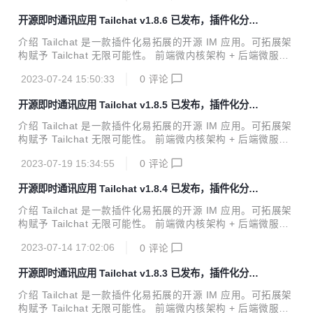
示可以让私域主能够更好的展示自己的作品，管理用户，打造
开源即时通讯应用 Tailchat v1.8.6 已发布，插件化分布
自己的品牌与圈子。 官方网站: https://tailchat.msgbyte.co
式 noIM 应用
m/ v1.8.7 更新内容 特性更新 可自部署的实时音视频解决方案
介绍 Tailchat 是一款插件化易拓展的开源 IM 应用。可拓展架
Tailchat 官方提供的第二个实时音视频解决方案, 把服务的选
构赋予 Tailchat 无限可能性。 前端微内核架构 + 后端微服务
择权交给用户！为有自部署需求的用户打造，并优化了操作逻
架构 使得 Tailchat 能够驾驭任何定制化 / 私有化的场景 面向
辑，...
2023-07-24 15:50:33
0
评论
企业与私域用户打造，高度自由的群组管理与定制化的面板展
示可以让私域主能够更好的展示自己的作品，管理用户，打造
开源即时通讯应用 Tailchat v1.8.5 已发布，插件化分布
自己的品牌与圈子。 官方网站: https://tailchat.msgbyte.co
式 noIM 应用
m/ v1.8.5 更新内容 增加了桌面端接收到消息后会闪烁提示 桌
介绍 Tailchat 是一款插件化易拓展的开源 IM 应用。可拓展架
面端增加了新版本更新提示功能 桌面版缩小了图标体积，从 1
构赋予 Tailchat 无限可能性。 前端微内核架构 + 后端微服务
600x1600 -> 512x512 修复了关于面板中国际化翻译的...
架构 使得 Tailchat 能够驾驭任何定制化 / 私有化的场景 面向
2023-07-19 15:34:55
0
评论
企业与私域用户打造，高度自由的群组管理与定制化的面板展
示可以让私域主能够更好的展示自己的作品，管理用户，打造
开源即时通讯应用 Tailchat v1.8.4 已发布，插件化分布
自己的品牌与圈子。 官方网站: https://tailchat.msgbyte.co
式 noIM 应用
m/ v1.8.5 更新内容 特性更新 全局公告 现在可以在 admin 管
介绍 Tailchat 是一款插件化易拓展的开源 IM 应用。可拓展架
理平台中的 系统设置 -> 公告 功能来启用全局公告 点击提交
构赋予 Tailchat 无限可能性。 前端微内核架构 + 后端微服务
后所有用户都会立即在页面上显示全局公告，如下: 用户可
架构 使得 Tailchat 能够驾驭任何定制化 / 私有化的场景 面向
以...
2023-07-14 17:02:06
0
评论
企业与私域用户打造，高度自由的群组管理与定制化的面板展
示可以让私域主能够更好的展示自己的作品，管理用户，打造
开源即时通讯应用 Tailchat v1.8.3 已发布，插件化分布
自己的品牌与圈子。 官方网站: https://tailchat.msgbyte.co
式 noIM 应用
m/ v1.8.4 更新内容 特性更新 增加了群组邀请码使用次数统计
介绍 Tailchat 是一款插件化易拓展的开源 IM 应用。可拓展架
与使用上限控制 你可以在创建时进行二次编辑，也可以在群组
构赋予 Tailchat 无限可能性。 前端微内核架构 + 后端微服务