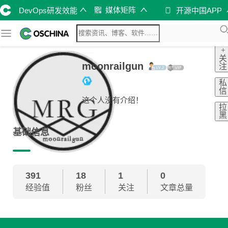
媒体矩阵
DevOps研发效能
开源中国APP
+
关
moonrailgun
注
私
信
这个人没有介绍！
拉
黑
基础信息
391
18
1
0
经验值
粉丝
关注
文章总量