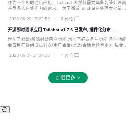
需1.2秒
g 修复了临时用户可以验证邮箱的bug 增加了admin文件路径
作为一个即时通讯应用，Tailchat 天然就需要具备能够处理高
的预处理 增加了群组独立页面，现在可以把群组页面单独抽离
并发多人在线能力的需求。 为了衡量Tailchat在处理大批量用
出来了 admin增加批量删除 admin增加用户字段显示逻辑 cli
户上的处理能力，给予我们的客户有足够的信心，我们决定花
增加了smtp test命...
2023-06-20 15:22:56
0
评论
时间来测试在实际生产环境中实际表现。 因为为了面对来自不
同程度与需求的用户的规模要求，Tailchat 的底层设计是基于
开源即时通讯应用 Tailchat v1.7.6 已发布, 插件化分布式
分布式架构，这意味着我们可以通过水平扩容来承载不同的规
noIM应用
模的业务需求。 但是分布式的缺点也在于花费了更多的资源在
增加了封禁/解除封禁用户功能 增加了好友备注功能 备注功能
数据的通讯与转发上，在小规模的运行中比不上传统的集中式
会应用在群组成员列表/用户会话/提及/会话标题等地方 后台增
架构来的快。 这看上去是一个鱼和熊掌不可兼得的矛盾，但是
加消息数量统计 后台增加了缓存管理，现在可以通过后台清空
为了同时获得两者的优势，Tailchat 在单实例部署上做了一些
2023-06-07 14:37:18
1
评论
缓存了，对于不了解 redis 的用户非常友好 后台配置增加了 d
特殊的优化，即...
isableGuestLogin 和 disableUserRegister 的显示 后台首页
增加了每日新增用户数的统计 邮件模型增加了创建时间和更新
时间 并调整了部分字段 后台优化了消息内容和id字段的显示
加载更多
官方网站: https://tailchat.msgbyte.com/