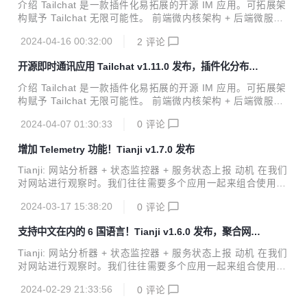
署的应用，我们往往还需要一个遥测系统来帮助我们对其他人
介绍 Tailchat 是一款插件化易拓展的开源 IM 应用。可拓展架
的部署情况做一个最简单的信息收集。 我认为这些工具应当是
构赋予 Tailchat 无限可能性。 前端微内核架构 + 后端微服务
为同一个目的而服务的，那么有没有一款应用能够轻量级的将
架构 使得 Tailchat 能够驾驭任何定制化 / 私有化的场景 面向
这些常见的需求整合为一体呢？毕竟在大部分时候我们并不需
2024-04-16 00:32:00
2
评论
企业与私域用户打造，高度自由的群组管理与定制化的面板展
要...
示可以让私域主能够更好的展示自己的作品，管理用户，打造
开源即时通讯应用 Tailchat v1.11.0 发布，插件化分布式
自己的品牌与圈子。 官方网站: https://tailchat.msgbyte.co
noIM 应用
m/ v1.11.1 更新内容 增加消息右键菜单 增加设置项允许关闭
介绍 Tailchat 是一款插件化易拓展的开源 IM 应用。可拓展架
右键菜单 优化了在消息右键菜单中通过选中复制部分文本的逻
构赋予 Tailchat 无限可能性。 前端微内核架构 + 后端微服务
辑 修复命令面板无法鼠标点击的问题
架构 使得 Tailchat 能够驾驭任何定制化 / 私有化的场景 面向
2024-04-07 01:30:33
0
评论
企业与私域用户打造，高度自由的群组管理与定制化的面板展
示可以让私域主能够更好的展示自己的作品，管理用户，打造
增加 Telemetry 功能！Tianji v1.7.0 发布
自己的品牌与圈子。 官方网站: https://tailchat.msgbyte.co
m/ v1.11.0 更新内容 增加了快速跳转命令面板，可以在任意
Tianji: 网站分析器 + 状态监控器 + 服务状态上报 动机 在我们
地方通过ctrl+k快速打开 <ul> <li>或者在导航栏通过点击搜索
对网站进行观察时。我们往往需要多个应用一起来组合使用。
按钮打开</li> </ul> </li> <li>修...
比如我们需要 ga/umami 等分析工具来查看 pvuv 以及各个页
2024-03-17 15:38:20
0
评论
面的访问量，我们需要 uptime 监控器来检查服务器的网络质
量与连通性，我们需要通关 prometheus 获取服务端上报的状
支持中文在内的 6 国语言！Tianji v1.6.0 发布，聚合网站
态来检查服务器的质量。另外如果开发的是一个允许被开源部
流量分析、监控、服务器状态
署的应用，我们往往还需要一个遥测系统来帮助我们对其他人
Tianji: 网站分析器 + 状态监控器 + 服务状态上报 动机 在我们
的部署情况做一个最简单的信息收集。 我认为这些工具应当是
对网站进行观察时。我们往往需要多个应用一起来组合使用。
为同一个目的而服务的，那么有没有一款应用能够轻量级的将
比如我们需要 ga/umami 等分析工具来查看 pvuv 以及各个页
这些常见的需求整合为一体呢？毕竟在大部分时候我们并不需
2024-02-29 21:33:56
0
评论
面的访问量，我们需要 uptime 监控器来检查服务器的网络质
要...
量与连通性，我们需要通关 prometheus 获取服务端上报的状