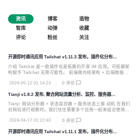
资讯
博客
造物
智库
动弹
收藏
评论
粉丝
关注
开源即时通讯应用 Tailchat v1.11.3 发布，插件化分布式
noIM 应用
介绍 Tailchat 是一款插件化易拓展的开源 IM 应用。可拓展架
构赋予 Tailchat 无限可能性。 前端微内核架构 + 后端微服务
架构 使得 Tailchat 能够驾驭任何定制化 / 私有化的场景 面向
2024-05-12 01:14:23
0
评论
企业与私域用户打造，高度自由的群组管理与定制化的面板展
示可以让私域主能够更好的展示自己的作品，管理用户，打造
Tianji v1.8.2 发布, 聚合网站流量分析、监控、服务器状
自己的品牌与圈子。 官方网站: https://tailchat.msgbyte.co
态
m/ v1.11.3 更新内容 暴露了`chat.message.getMessage`接
Tianji: 网站分析器 + 状态监控器 + 服务状态上报 动机 在我们
口 增加了tianji环境变量以用于收集数据 修复了快速切换的层
对网站进行观察时。我们往往需要多个应用一起来组合使用。
级低于html面板的层级导致被覆盖的问题
比如我们需要 ga/umami 等分析工具来查看 pvuv 以及各个页
2024-04-17 01:22:40
0
评论
面的访问量，我们需要 uptime 监控器来检查服务器的网络质
量与连通性，我们需要通关 prometheus 获取服务端上报的状
开源即时通讯应用 Tailchat v1.11.1 发布，插件化分布式
态来检查服务器的质量。另外如果开发的是一个允许被开源部
noIM 应用