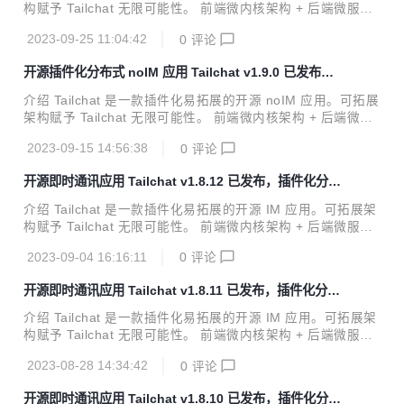
在，可以在electron上点开屏幕分享并选中想要分享的窗口了
构赋予 Tailchat 无限可能性。 前端微内核架构 + 后端微服务
增加桌面版增加原生浏览器渲染 支持打开因受到网页版限制而
架构 使得 Tailchat 能够驾驭任何定制化 / 私有化的场景 面向
无法打...
2023-09-25 11:04:42
0
评论
企业与私域用户打造，高度自由的群组管理与定制化的面板展
示可以让私域主能够更好的展示自己的作品，管理用户，打造
开源插件化分布式 noIM 应用 Tailchat v1.9.0 已发布，
自己的品牌与圈子。 官方网站: https://tailchat.msgbyte.co
增加面板级别的权限控制
m/ v1.9.1 更新内容 特性更新 增加面板展示权限 为了更好的
介绍 Tailchat 是一款插件化易拓展的开源 noIM 应用。可拓展
控制展示内容，在本次更新中新增了面板展示权限，你可以在
架构赋予 Tailchat 无限可能性。 前端微内核架构 + 后端微服
群组级别或者面板级别的权限控制中控制用户展示方式 你可以
务架构 使得 Tailchat 能够驾驭任何定制化 / 私有化的场景 面
通过权限的组合来...
2023-09-15 14:56:38
0
评论
向企业与私域用户打造，高度自由的群组管理与定制化的面板
展示可以让私域主能够更好的展示自己的作品，管理用户，打
开源即时通讯应用 Tailchat v1.8.12 已发布，插件化分布
造自己的品牌与圈子。 官方网站: https://tailchat.msgbyte.co
式 noIM 应用
m/ v1.9.0 更新内容 特性更新 增加面板级别的权限控制管理
介绍 Tailchat 是一款插件化易拓展的开源 IM 应用。可拓展架
在权限注册中增加了panel字段，当这个字段被设定并匹配到
构赋予 Tailchat 无限可能性。 前端微内核架构 + 后端微服务
某一面板类型时，权限将会在高级权限控制中显示 权限设计基
架构 使得 Tailchat 能够驾驭任何定制化 / 私有化的场景 面向
于白名单...
2023-09-04 16:16:11
0
评论
企业与私域用户打造，高度自由的群组管理与定制化的面板展
示可以让私域主能够更好的展示自己的作品，管理用户，打造
开源即时通讯应用 Tailchat v1.8.11 已发布，插件化分布
自己的品牌与圈子。 官方网站: https://tailchat.msgbyte.co
式 noIM 应用
m/ v1.8.12 更新内容 特性更新 Markdown 编辑器 增加上传
介绍 Tailchat 是一款插件化易拓展的开源 IM 应用。可拓展架
图片功能 现在可以通过剪切板粘贴图片或者点击工具栏的图片
构赋予 Tailchat 无限可能性。 前端微内核架构 + 后端微服务
图标上传图片文件 在用户弹出窗口中添加在线状态 现在, 可以
架构 使得 Tailchat 能够驾驭任何定制化 / 私有化的场景 面向
在...
2023-08-28 14:34:42
0
评论
企业与私域用户打造，高度自由的群组管理与定制化的面板展
示可以让私域主能够更好的展示自己的作品，管理用户，打造
开源即时通讯应用 Tailchat v1.8.10 已发布，插件化分布
自己的品牌与圈子。 官方网站: https://tailchat.msgbyte.co