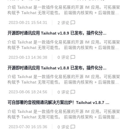
式 noIM 应用
m/ v1.8.10 更新内容 特性更新 开放平台应用管理强化 增加了
介绍 Tailchat 是一款插件化易拓展的开源 IM 应用。可拓展架
应用名称、描述、头像的查看与修改 增加了返回应用列表功能
构赋予 Tailchat 无限可能性。 前端微内核架构 + 后端微服务
增加了删除应用功能 其他更新 admin 添加文件删除操作，同
架构 使得 Tailchat 能够驾驭任何定制化 / 私有化的场景 面向
时删...
2023-08-21 15:54:31
2
评论
企业与私域用户打造，高度自由的群组管理与定制化的面板展
示可以让私域主能够更好的展示自己的作品，管理用户，打造
开源即时通讯应用 Tailchat v1.8.9 已发布，插件化分布
自己的品牌与圈子。 官方网站: https://tailchat.msgbyte.co
式 noIM 应用
m/ v1.8.10 更新内容 特性更新 增加允许从群组中发起会议 在
介绍 Tailchat 是一款插件化易拓展的开源 IM 应用。可拓展架
群组会话中的用户头像弹出层增加了快速发起会话的按钮，可
构赋予 Tailchat 无限可能性。 前端微内核架构 + 后端微服务
以方便的向群组中的用户发起私信。 如果群组管理者不希望群
架构 使得 Tailchat 能够驾驭任何定制化 / 私有化的场景 面向
组成员发起私信...
2023-08-13 14:36:38
0
评论
企业与私域用户打造，高度自由的群组管理与定制化的面板展
示可以让私域主能够更好的展示自己的作品，管理用户，打造
开源即时通讯应用 Tailchat v1.8.8 已发布，插件化分布
自己的品牌与圈子。 官方网站: https://tailchat.msgbyte.co
式 noIM 应用
m/ v1.8.9 更新内容 特性更新 增加群组拖动排序 #120 用户将
介绍 Tailchat 是一款插件化易拓展的开源 IM 应用。可拓展架
可以根据自己的喜好和优先级灵活地组织群组的顺序，优化实
构赋予 Tailchat 无限可能性。 前端微内核架构 + 后端微服务
际使用体验 增加侧边栏直接创建多人会话的操作 其他更新 添
架构 使得 Tailchat 能够驾驭任何定制化 / 私有化的场景 面向
加对 g...
2023-08-06 18:24:56
0
评论
企业与私域用户打造，高度自由的群组管理与定制化的面板展
示可以让私域主能够更好的展示自己的作品，管理用户，打造
可自部署的音视频通讯解决方案出炉！Tailchat v1.8.7 已
自己的品牌与圈子。 官方网站: https://tailchat.msgbyte.co
发布，给内网企业多一个选择
m/ v1.8.8 更新内容 特性更新 增加分析功能 分析功能能够帮
介绍 Tailchat 是一款插件化易拓展的开源 IM 应用。可拓展架
助你快速了解自己服务器的使用情况，对活跃情况一目了然 添
构赋予 Tailchat 无限可能性。 前端微内核架构 + 后端微服务
加本地消息以避免发生重复发送相同消息的网络错误 在低速网
架构 使得 Tailchat 能够驾驭任何定制化 / 私有化的场景 面向
络下，当消息发...
2023-07-30 16:15:36
0
评论
企业与私域用户打造，高度自由的群组管理与定制化的面板展