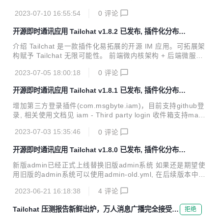
面板中邀请码管理进行编辑 对于非创始人角色进行编辑，需要
架构 使得 Tailchat 能够驾驭任何定制化 / 私有化的场景 面向
给予编辑权限才...
2023-07-10 16:55:54
0
评论
企业与私域用户打造，高度自由的群组管理与定制化的面板展
示可以让私域主能够更好的展示自己的作品，管理用户，打造
开源即时通讯应用 Tailchat v1.8.2 已发布, 插件化分布式
自己的品牌与圈子。 官方网站: https://tailchat.msgbyte.co
noIM 应用
m/ v1.8.3 更新内容 增加了离线图标插件并作为默认内置插
介绍 Tailchat 是一款插件化易拓展的开源 IM 应用。可拓展架
件，现在在全内网环境下也可以正常使用tailchat了 增加了探
构赋予 Tailchat 无限可能性。 前端微内核架构 + 后端微服务
索插件(com.msgbyte.discover)，用户可以通过探...
架构 使得 Tailchat 能够驾驭任何定制化/私有化的场景 面向企
2023-07-05 18:00:18
0
评论
业与私域用户打造，高度自由的群组管理与定制化的面板展示
可以让私域主能够更好的展示自己的作品，管理用户，打造自
开源即时通讯应用 Tailchat v1.8.1 已发布, 插件化分布式
己的品牌与圈子。 官方网站: https://tailchat.msgbyte.com/ v
noIM 应用
1.8.2 更新内容 桌面端测试版 v0.0.1 已发布，目前只支持win
增加第三方登录插件(com.msgbyte.iam)，目前支持github登
dows端 你可以在下载页面获取到该内容 另外是常规问题修
录, 相关使用文档见 iam - Third party login 收件箱支持mark
复: 修复admin鉴权问题导致无法正常操作的严重bug ...
down格式的内容 增加系统消息发送能力，目前支持单人发送
2023-07-03 15:35:46
0
评论
与所有人发送markdown格式的通知。可以在admin后台看到
该功能入口 所有人根据服务器注册用户数量发送，如果人数过
开源即时通讯应用 Tailchat v1.8.0 已发布, 插件化分布式
多不保证能实时收到。 增加了注册时允许修改昵称，强化用户
noIM 应用
修改昵称意识 增加了com.msgbyte.env.electron插件，为桌
新版admin已经正式上线替换旧版admin系统 如果还是期望使
面端做准备 美化仪表盘图表颜色 美化github star提示，增加e
用旧版的admin系统可以使用admin-old.yml, 在后续版本中镜
moji 修复一些已知问题 另外，桌面端将于不久之后会...
像将不会继续构建旧版admin，如果你有什么需求是需要旧版
2023-06-21 16:18:38
4
评论
admin但是新版admin没有支持的，请尽快开启issue告知我们
优化了聊天页面的字体，美化在windows平台上的字体表现 修
Tailchat 压测报告新鲜出炉，万人消息广播完全接受只
拒绝
复了在用户名包含空格时@功能的用户名称无法正常显示的bu