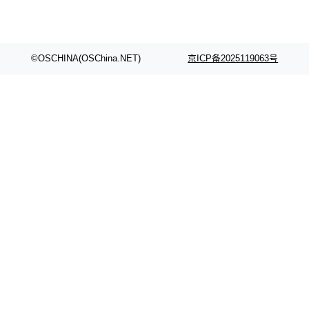
©OSCHINA(OSChina.NET)
京ICP备2025119063号