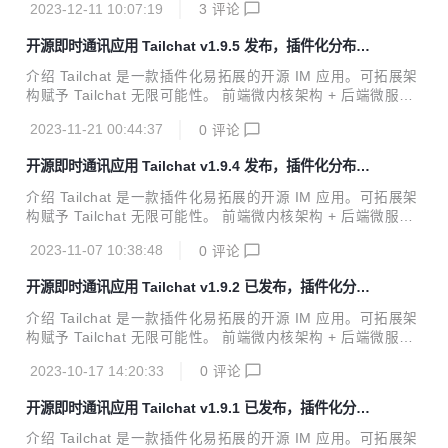
常见的需求整合为一体呢？毕竟在大部分时候我们并不需要非
2023-12-11 10:07:19
3
评论
企业与私域用户打造，高度自由的群组管理与定制化的面板展
常专业与深入的...
示可以让私域主能够更好的展示自己的作品，管理用户，打造
开源即时通讯应用 Tailchat v1.9.5 发布，插件化分布式
自己的品牌与圈子。 官方网站: https://tailchat.msgbyte.co
noIM 应用
m/ v1.10.0 更新内容 特性更新 音视频功能优化 增加app摄像
介绍 Tailchat 是一款插件化易拓展的开源 IM 应用。可拓展架
头麦克风权限获取，现在移动端可以正常使用音视频服务了 增
构赋予 Tailchat 无限可能性。 前端微内核架构 + 后端微服务
加内嵌会话视图，优化在手机端上进行通话的体验 其他更新
架构 使得 Tailchat 能够驾驭任何定制化 / 私有化的场景 面向
添加基本信...
2023-11-21 00:44:37
0
评论
企业与私域用户打造，高度自由的群组管理与定制化的面板展
示可以让私域主能够更好的展示自己的作品，管理用户，打造
开源即时通讯应用 Tailchat v1.9.4 发布，插件化分布式
自己的品牌与圈子。 官方网站: https://tailchat.msgbyte.co
noIM 应用
m/ v1.9.5 更新内容 特性更新 livekit 插件增加成员面板 你可
介绍 Tailchat 是一款插件化易拓展的开源 IM 应用。可拓展架
以在成员面板中查看所有参会者的列表，以及麦克风情况 live
构赋予 Tailchat 无限可能性。 前端微内核架构 + 后端微服务
kit 插件增加多人会话发起音视频会话功能 现在你可以直...
架构 使得 Tailchat 能够驾驭任何定制化 / 私有化的场景 面向
2023-11-07 10:38:48
0
评论
企业与私域用户打造，高度自由的群组管理与定制化的面板展
示可以让私域主能够更好的展示自己的作品，管理用户，打造
开源即时通讯应用 Tailchat v1.9.2 已发布，插件化分布
自己的品牌与圈子。 官方网站: https://tailchat.msgbyte.co
式 noIM 应用
m/ v1.9.4 更新内容 特性更新 增加消息搜索功能 现在支持在
介绍 Tailchat 是一款插件化易拓展的开源 IM 应用。可拓展架
会话中对聊天信息进行搜索，因为是直接在数据库中搜索，考
构赋予 Tailchat 无限可能性。 前端微内核架构 + 后端微服务
虑到性能原因会有一个超时时间，即5s内数据库没有返回搜索
架构 使得 Tailchat 能够驾驭任何定制化 / 私有化的场景 面向
结果即视为超时。...
2023-10-17 14:20:33
0
评论
企业与私域用户打造，高度自由的群组管理与定制化的面板展
示可以让私域主能够更好的展示自己的作品，管理用户，打造
开源即时通讯应用 Tailchat v1.9.1 已发布，插件化分布
自己的品牌与圈子。 官方网站: https://tailchat.msgbyte.co
式 noIM 应用
m/ v1.9.2 更新内容 特性更新 增加桌面版分享屏幕的支持 现
介绍 Tailchat 是一款插件化易拓展的开源 IM 应用。可拓展架