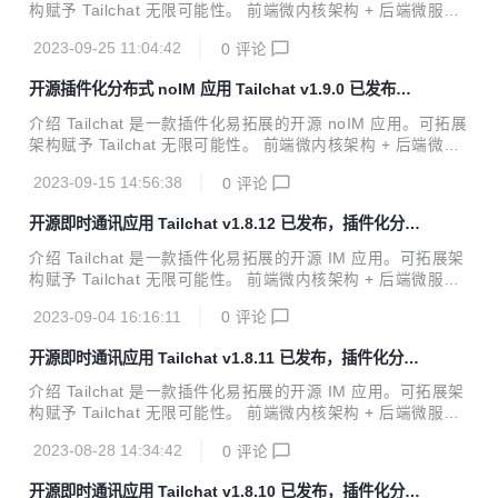
在，可以在electron上点开屏幕分享并选中想要分享的窗口了
构赋予 Tailchat 无限可能性。 前端微内核架构 + 后端微服务
增加桌面版增加原生浏览器渲染 支持打开因受到网页版限制而
架构 使得 Tailchat 能够驾驭任何定制化 / 私有化的场景 面向
无法打...
2023-09-25 11:04:42
0
评论
企业与私域用户打造，高度自由的群组管理与定制化的面板展
示可以让私域主能够更好的展示自己的作品，管理用户，打造
开源插件化分布式 noIM 应用 Tailchat v1.9.0 已发布，
自己的品牌与圈子。 官方网站: https://tailchat.msgbyte.co
增加面板级别的权限控制
m/ v1.9.1 更新内容 特性更新 增加面板展示权限 为了更好的
介绍 Tailchat 是一款插件化易拓展的开源 noIM 应用。可拓展
控制展示内容，在本次更新中新增了面板展示权限，你可以在
架构赋予 Tailchat 无限可能性。 前端微内核架构 + 后端微服
群组级别或者面板级别的权限控制中控制用户展示方式 你可以
务架构 使得 Tailchat 能够驾驭任何定制化 / 私有化的场景 面
通过权限的组合来...
2023-09-15 14:56:38
0
评论
向企业与私域用户打造，高度自由的群组管理与定制化的面板
展示可以让私域主能够更好的展示自己的作品，管理用户，打
开源即时通讯应用 Tailchat v1.8.12 已发布，插件化分布
造自己的品牌与圈子。 官方网站: https://tailchat.msgbyte.co
式 noIM 应用
m/ v1.9.0 更新内容 特性更新 增加面板级别的权限控制管理
介绍 Tailchat 是一款插件化易拓展的开源 IM 应用。可拓展架
在权限注册中增加了panel字段，当这个字段被设定并匹配到
构赋予 Tailchat 无限可能性。 前端微内核架构 + 后端微服务
某一面板类型时，权限将会在高级权限控制中显示 权限设计基
架构 使得 Tailchat 能够驾驭任何定制化 / 私有化的场景 面向
于白名单...
2023-09-04 16:16:11
0
评论
企业与私域用户打造，高度自由的群组管理与定制化的面板展
示可以让私域主能够更好的展示自己的作品，管理用户，打造
开源即时通讯应用 Tailchat v1.8.11 已发布，插件化分布
自己的品牌与圈子。 官方网站: https://tailchat.msgbyte.co
式 noIM 应用
m/ v1.8.12 更新内容 特性更新 Markdown 编辑器 增加上传
介绍 Tailchat 是一款插件化易拓展的开源 IM 应用。可拓展架
图片功能 现在可以通过剪切板粘贴图片或者点击工具栏的图片
构赋予 Tailchat 无限可能性。 前端微内核架构 + 后端微服务
图标上传图片文件 在用户弹出窗口中添加在线状态 现在, 可以
架构 使得 Tailchat 能够驾驭任何定制化 / 私有化的场景 面向
在...
2023-08-28 14:34:42
0
评论
企业与私域用户打造，高度自由的群组管理与定制化的面板展
示可以让私域主能够更好的展示自己的作品，管理用户，打造
开源即时通讯应用 Tailchat v1.8.10 已发布，插件化分布
自己的品牌与圈子。 官方网站: https://tailchat.msgbyte.co