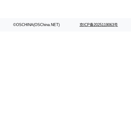
©OSCHINA(OSChina.NET)
京ICP备2025119063号