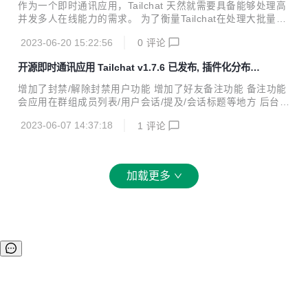
需1.2秒
g 修复了临时用户可以验证邮箱的bug 增加了admin文件路径
作为一个即时通讯应用，Tailchat 天然就需要具备能够处理高
的预处理 增加了群组独立页面，现在可以把群组页面单独抽离
并发多人在线能力的需求。 为了衡量Tailchat在处理大批量用
出来了 admin增加批量删除 admin增加用户字段显示逻辑 cli
户上的处理能力，给予我们的客户有足够的信心，我们决定花
增加了smtp test命...
2023-06-20 15:22:56
0
评论
时间来测试在实际生产环境中实际表现。 因为为了面对来自不
同程度与需求的用户的规模要求，Tailchat 的底层设计是基于
开源即时通讯应用 Tailchat v1.7.6 已发布, 插件化分布式
分布式架构，这意味着我们可以通过水平扩容来承载不同的规
noIM应用
模的业务需求。 但是分布式的缺点也在于花费了更多的资源在
增加了封禁/解除封禁用户功能 增加了好友备注功能 备注功能
数据的通讯与转发上，在小规模的运行中比不上传统的集中式
会应用在群组成员列表/用户会话/提及/会话标题等地方 后台增
架构来的快。 这看上去是一个鱼和熊掌不可兼得的矛盾，但是
加消息数量统计 后台增加了缓存管理，现在可以通过后台清空
为了同时获得两者的优势，Tailchat 在单实例部署上做了一些
2023-06-07 14:37:18
1
评论
缓存了，对于不了解 redis 的用户非常友好 后台配置增加了 d
特殊的优化，即...
isableGuestLogin 和 disableUserRegister 的显示 后台首页
增加了每日新增用户数的统计 邮件模型增加了创建时间和更新
时间 并调整了部分字段 后台优化了消息内容和id字段的显示
加载更多
官方网站: https://tailchat.msgbyte.com/