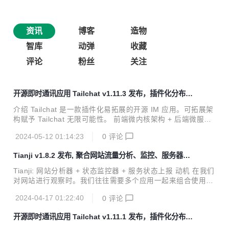
资讯
博客
造物
智库
动弹
收藏
评论
粉丝
关注
开源即时通讯应用 Tailchat v1.11.3 发布，插件化分布式
noIM 应用
介绍 Tailchat 是一款插件化易拓展的开源 IM 应用。可拓展架
构赋予 Tailchat 无限可能性。 前端微内核架构 + 后端微服务
架构 使得 Tailchat 能够驾驭任何定制化 / 私有化的场景 面向
2024-05-12 01:14:23
0
评论
企业与私域用户打造，高度自由的群组管理与定制化的面板展
示可以让私域主能够更好的展示自己的作品，管理用户，打造
Tianji v1.8.2 发布, 聚合网站流量分析、监控、服务器状
自己的品牌与圈子。 官方网站: https://tailchat.msgbyte.co
态
m/ v1.11.3 更新内容 暴露了`chat.message.getMessage`接
Tianji: 网站分析器 + 状态监控器 + 服务状态上报 动机 在我们
口 增加了tianji环境变量以用于收集数据 修复了快速切换的层
对网站进行观察时。我们往往需要多个应用一起来组合使用。
级低于html面板的层级导致被覆盖的问题
比如我们需要 ga/umami 等分析工具来查看 pvuv 以及各个页
2024-04-17 01:22:40
0
评论
面的访问量，我们需要 uptime 监控器来检查服务器的网络质
量与连通性，我们需要通关 prometheus 获取服务端上报的状
开源即时通讯应用 Tailchat v1.11.1 发布，插件化分布式
态来检查服务器的质量。另外如果开发的是一个允许被开源部
noIM 应用