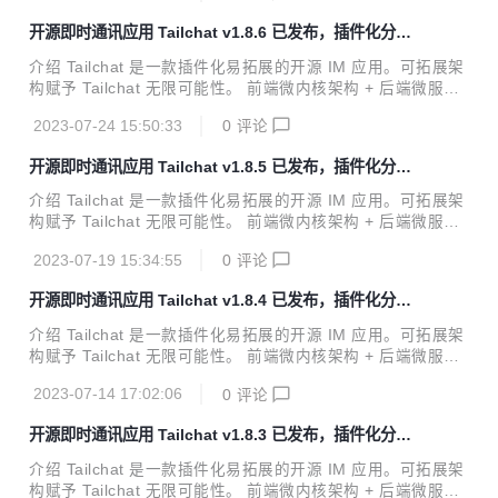
示可以让私域主能够更好的展示自己的作品，管理用户，打造
开源即时通讯应用 Tailchat v1.8.6 已发布，插件化分布
自己的品牌与圈子。 官方网站: https://tailchat.msgbyte.co
式 noIM 应用
m/ v1.8.7 更新内容 特性更新 可自部署的实时音视频解决方案
介绍 Tailchat 是一款插件化易拓展的开源 IM 应用。可拓展架
Tailchat 官方提供的第二个实时音视频解决方案, 把服务的选
构赋予 Tailchat 无限可能性。 前端微内核架构 + 后端微服务
择权交给用户！为有自部署需求的用户打造，并优化了操作逻
架构 使得 Tailchat 能够驾驭任何定制化 / 私有化的场景 面向
辑，...
2023-07-24 15:50:33
0
评论
企业与私域用户打造，高度自由的群组管理与定制化的面板展
示可以让私域主能够更好的展示自己的作品，管理用户，打造
开源即时通讯应用 Tailchat v1.8.5 已发布，插件化分布
自己的品牌与圈子。 官方网站: https://tailchat.msgbyte.co
式 noIM 应用
m/ v1.8.5 更新内容 增加了桌面端接收到消息后会闪烁提示 桌
介绍 Tailchat 是一款插件化易拓展的开源 IM 应用。可拓展架
面端增加了新版本更新提示功能 桌面版缩小了图标体积，从 1
构赋予 Tailchat 无限可能性。 前端微内核架构 + 后端微服务
600x1600 -> 512x512 修复了关于面板中国际化翻译的...
架构 使得 Tailchat 能够驾驭任何定制化 / 私有化的场景 面向
2023-07-19 15:34:55
0
评论
企业与私域用户打造，高度自由的群组管理与定制化的面板展
示可以让私域主能够更好的展示自己的作品，管理用户，打造
开源即时通讯应用 Tailchat v1.8.4 已发布，插件化分布
自己的品牌与圈子。 官方网站: https://tailchat.msgbyte.co
式 noIM 应用
m/ v1.8.5 更新内容 特性更新 全局公告 现在可以在 admin 管
介绍 Tailchat 是一款插件化易拓展的开源 IM 应用。可拓展架
理平台中的 系统设置 -> 公告 功能来启用全局公告 点击提交
构赋予 Tailchat 无限可能性。 前端微内核架构 + 后端微服务
后所有用户都会立即在页面上显示全局公告，如下: 用户可
架构 使得 Tailchat 能够驾驭任何定制化 / 私有化的场景 面向
以...
2023-07-14 17:02:06
0
评论
企业与私域用户打造，高度自由的群组管理与定制化的面板展
示可以让私域主能够更好的展示自己的作品，管理用户，打造
开源即时通讯应用 Tailchat v1.8.3 已发布，插件化分布
自己的品牌与圈子。 官方网站: https://tailchat.msgbyte.co
式 noIM 应用
m/ v1.8.4 更新内容 特性更新 增加了群组邀请码使用次数统计
介绍 Tailchat 是一款插件化易拓展的开源 IM 应用。可拓展架
与使用上限控制 你可以在创建时进行二次编辑，也可以在群组
构赋予 Tailchat 无限可能性。 前端微内核架构 + 后端微服务