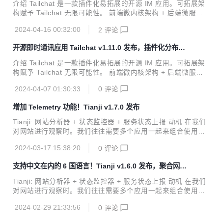
署的应用，我们往往还需要一个遥测系统来帮助我们对其他人
介绍 Tailchat 是一款插件化易拓展的开源 IM 应用。可拓展架
的部署情况做一个最简单的信息收集。 我认为这些工具应当是
构赋予 Tailchat 无限可能性。 前端微内核架构 + 后端微服务
为同一个目的而服务的，那么有没有一款应用能够轻量级的将
架构 使得 Tailchat 能够驾驭任何定制化 / 私有化的场景 面向
这些常见的需求整合为一体呢？毕竟在大部分时候我们并不需
2024-04-16 00:32:00
2
评论
企业与私域用户打造，高度自由的群组管理与定制化的面板展
要...
示可以让私域主能够更好的展示自己的作品，管理用户，打造
开源即时通讯应用 Tailchat v1.11.0 发布，插件化分布式
自己的品牌与圈子。 官方网站: https://tailchat.msgbyte.co
noIM 应用
m/ v1.11.1 更新内容 增加消息右键菜单 增加设置项允许关闭
介绍 Tailchat 是一款插件化易拓展的开源 IM 应用。可拓展架
右键菜单 优化了在消息右键菜单中通过选中复制部分文本的逻
构赋予 Tailchat 无限可能性。 前端微内核架构 + 后端微服务
辑 修复命令面板无法鼠标点击的问题
架构 使得 Tailchat 能够驾驭任何定制化 / 私有化的场景 面向
2024-04-07 01:30:33
0
评论
企业与私域用户打造，高度自由的群组管理与定制化的面板展
示可以让私域主能够更好的展示自己的作品，管理用户，打造
增加 Telemetry 功能！Tianji v1.7.0 发布
自己的品牌与圈子。 官方网站: https://tailchat.msgbyte.co
m/ v1.11.0 更新内容 增加了快速跳转命令面板，可以在任意
Tianji: 网站分析器 + 状态监控器 + 服务状态上报 动机 在我们
地方通过ctrl+k快速打开 <ul> <li>或者在导航栏通过点击搜索
对网站进行观察时。我们往往需要多个应用一起来组合使用。
按钮打开</li> </ul> </li> <li>修...
比如我们需要 ga/umami 等分析工具来查看 pvuv 以及各个页
2024-03-17 15:38:20
0
评论
面的访问量，我们需要 uptime 监控器来检查服务器的网络质
量与连通性，我们需要通关 prometheus 获取服务端上报的状
支持中文在内的 6 国语言！Tianji v1.6.0 发布，聚合网站
态来检查服务器的质量。另外如果开发的是一个允许被开源部
流量分析、监控、服务器状态
署的应用，我们往往还需要一个遥测系统来帮助我们对其他人
Tianji: 网站分析器 + 状态监控器 + 服务状态上报 动机 在我们
的部署情况做一个最简单的信息收集。 我认为这些工具应当是
对网站进行观察时。我们往往需要多个应用一起来组合使用。
为同一个目的而服务的，那么有没有一款应用能够轻量级的将
比如我们需要 ga/umami 等分析工具来查看 pvuv 以及各个页
这些常见的需求整合为一体呢？毕竟在大部分时候我们并不需
2024-02-29 21:33:56
0
评论
面的访问量，我们需要 uptime 监控器来检查服务器的网络质
要...
量与连通性，我们需要通关 prometheus 获取服务端上报的状