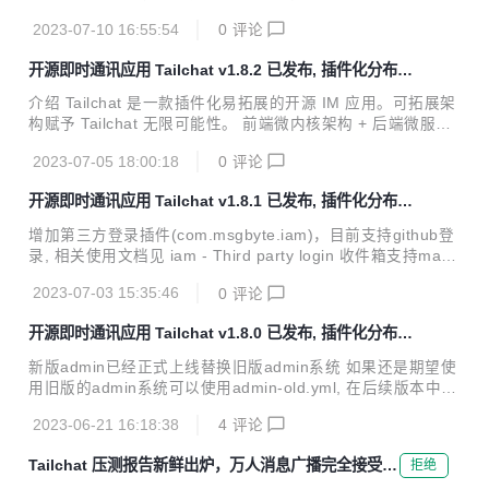
面板中邀请码管理进行编辑 对于非创始人角色进行编辑，需要
架构 使得 Tailchat 能够驾驭任何定制化 / 私有化的场景 面向
给予编辑权限才...
2023-07-10 16:55:54
0
评论
企业与私域用户打造，高度自由的群组管理与定制化的面板展
示可以让私域主能够更好的展示自己的作品，管理用户，打造
开源即时通讯应用 Tailchat v1.8.2 已发布, 插件化分布式
自己的品牌与圈子。 官方网站: https://tailchat.msgbyte.co
noIM 应用
m/ v1.8.3 更新内容 增加了离线图标插件并作为默认内置插
介绍 Tailchat 是一款插件化易拓展的开源 IM 应用。可拓展架
件，现在在全内网环境下也可以正常使用tailchat了 增加了探
构赋予 Tailchat 无限可能性。 前端微内核架构 + 后端微服务
索插件(com.msgbyte.discover)，用户可以通过探...
架构 使得 Tailchat 能够驾驭任何定制化/私有化的场景 面向企
2023-07-05 18:00:18
0
评论
业与私域用户打造，高度自由的群组管理与定制化的面板展示
可以让私域主能够更好的展示自己的作品，管理用户，打造自
开源即时通讯应用 Tailchat v1.8.1 已发布, 插件化分布式
己的品牌与圈子。 官方网站: https://tailchat.msgbyte.com/ v
noIM 应用
1.8.2 更新内容 桌面端测试版 v0.0.1 已发布，目前只支持win
增加第三方登录插件(com.msgbyte.iam)，目前支持github登
dows端 你可以在下载页面获取到该内容 另外是常规问题修
录, 相关使用文档见 iam - Third party login 收件箱支持mark
复: 修复admin鉴权问题导致无法正常操作的严重bug ...
down格式的内容 增加系统消息发送能力，目前支持单人发送
2023-07-03 15:35:46
0
评论
与所有人发送markdown格式的通知。可以在admin后台看到
该功能入口 所有人根据服务器注册用户数量发送，如果人数过
开源即时通讯应用 Tailchat v1.8.0 已发布, 插件化分布式
多不保证能实时收到。 增加了注册时允许修改昵称，强化用户
noIM 应用
修改昵称意识 增加了com.msgbyte.env.electron插件，为桌
新版admin已经正式上线替换旧版admin系统 如果还是期望使
面端做准备 美化仪表盘图表颜色 美化github star提示，增加e
用旧版的admin系统可以使用admin-old.yml, 在后续版本中镜
moji 修复一些已知问题 另外，桌面端将于不久之后会...
像将不会继续构建旧版admin，如果你有什么需求是需要旧版
2023-06-21 16:18:38
4
评论
admin但是新版admin没有支持的，请尽快开启issue告知我们
优化了聊天页面的字体，美化在windows平台上的字体表现 修
Tailchat 压测报告新鲜出炉，万人消息广播完全接受只
拒绝
复了在用户名包含空格时@功能的用户名称无法正常显示的bu