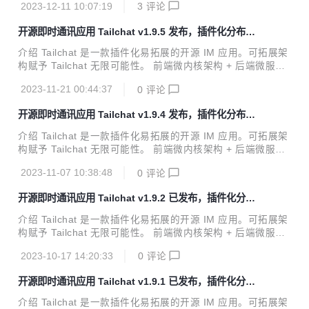
常见的需求整合为一体呢？毕竟在大部分时候我们并不需要非
2023-12-11 10:07:19
3
评论
企业与私域用户打造，高度自由的群组管理与定制化的面板展
常专业与深入的...
示可以让私域主能够更好的展示自己的作品，管理用户，打造
开源即时通讯应用 Tailchat v1.9.5 发布，插件化分布式
自己的品牌与圈子。 官方网站: https://tailchat.msgbyte.co
noIM 应用
m/ v1.10.0 更新内容 特性更新 音视频功能优化 增加app摄像
介绍 Tailchat 是一款插件化易拓展的开源 IM 应用。可拓展架
头麦克风权限获取，现在移动端可以正常使用音视频服务了 增
构赋予 Tailchat 无限可能性。 前端微内核架构 + 后端微服务
加内嵌会话视图，优化在手机端上进行通话的体验 其他更新
架构 使得 Tailchat 能够驾驭任何定制化 / 私有化的场景 面向
添加基本信...
2023-11-21 00:44:37
0
评论
企业与私域用户打造，高度自由的群组管理与定制化的面板展
示可以让私域主能够更好的展示自己的作品，管理用户，打造
开源即时通讯应用 Tailchat v1.9.4 发布，插件化分布式
自己的品牌与圈子。 官方网站: https://tailchat.msgbyte.co
noIM 应用
m/ v1.9.5 更新内容 特性更新 livekit 插件增加成员面板 你可
介绍 Tailchat 是一款插件化易拓展的开源 IM 应用。可拓展架
以在成员面板中查看所有参会者的列表，以及麦克风情况 live
构赋予 Tailchat 无限可能性。 前端微内核架构 + 后端微服务
kit 插件增加多人会话发起音视频会话功能 现在你可以直...
架构 使得 Tailchat 能够驾驭任何定制化 / 私有化的场景 面向
2023-11-07 10:38:48
0
评论
企业与私域用户打造，高度自由的群组管理与定制化的面板展
示可以让私域主能够更好的展示自己的作品，管理用户，打造
开源即时通讯应用 Tailchat v1.9.2 已发布，插件化分布
自己的品牌与圈子。 官方网站: https://tailchat.msgbyte.co
式 noIM 应用
m/ v1.9.4 更新内容 特性更新 增加消息搜索功能 现在支持在
介绍 Tailchat 是一款插件化易拓展的开源 IM 应用。可拓展架
会话中对聊天信息进行搜索，因为是直接在数据库中搜索，考
构赋予 Tailchat 无限可能性。 前端微内核架构 + 后端微服务
虑到性能原因会有一个超时时间，即5s内数据库没有返回搜索
架构 使得 Tailchat 能够驾驭任何定制化 / 私有化的场景 面向
结果即视为超时。...
2023-10-17 14:20:33
0
评论
企业与私域用户打造，高度自由的群组管理与定制化的面板展
示可以让私域主能够更好的展示自己的作品，管理用户，打造
开源即时通讯应用 Tailchat v1.9.1 已发布，插件化分布
自己的品牌与圈子。 官方网站: https://tailchat.msgbyte.co
式 noIM 应用
m/ v1.9.2 更新内容 特性更新 增加桌面版分享屏幕的支持 现
介绍 Tailchat 是一款插件化易拓展的开源 IM 应用。可拓展架