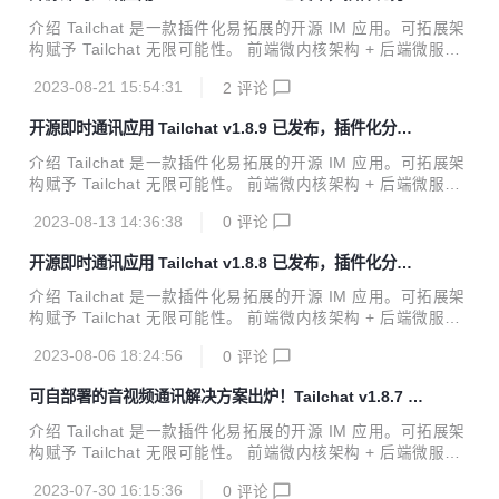
式 noIM 应用
m/ v1.8.10 更新内容 特性更新 开放平台应用管理强化 增加了
介绍 Tailchat 是一款插件化易拓展的开源 IM 应用。可拓展架
应用名称、描述、头像的查看与修改 增加了返回应用列表功能
构赋予 Tailchat 无限可能性。 前端微内核架构 + 后端微服务
增加了删除应用功能 其他更新 admin 添加文件删除操作，同
架构 使得 Tailchat 能够驾驭任何定制化 / 私有化的场景 面向
时删...
2023-08-21 15:54:31
2
评论
企业与私域用户打造，高度自由的群组管理与定制化的面板展
示可以让私域主能够更好的展示自己的作品，管理用户，打造
开源即时通讯应用 Tailchat v1.8.9 已发布，插件化分布
自己的品牌与圈子。 官方网站: https://tailchat.msgbyte.co
式 noIM 应用
m/ v1.8.10 更新内容 特性更新 增加允许从群组中发起会议 在
介绍 Tailchat 是一款插件化易拓展的开源 IM 应用。可拓展架
群组会话中的用户头像弹出层增加了快速发起会话的按钮，可
构赋予 Tailchat 无限可能性。 前端微内核架构 + 后端微服务
以方便的向群组中的用户发起私信。 如果群组管理者不希望群
架构 使得 Tailchat 能够驾驭任何定制化 / 私有化的场景 面向
组成员发起私信...
2023-08-13 14:36:38
0
评论
企业与私域用户打造，高度自由的群组管理与定制化的面板展
示可以让私域主能够更好的展示自己的作品，管理用户，打造
开源即时通讯应用 Tailchat v1.8.8 已发布，插件化分布
自己的品牌与圈子。 官方网站: https://tailchat.msgbyte.co
式 noIM 应用
m/ v1.8.9 更新内容 特性更新 增加群组拖动排序 #120 用户将
介绍 Tailchat 是一款插件化易拓展的开源 IM 应用。可拓展架
可以根据自己的喜好和优先级灵活地组织群组的顺序，优化实
构赋予 Tailchat 无限可能性。 前端微内核架构 + 后端微服务
际使用体验 增加侧边栏直接创建多人会话的操作 其他更新 添
架构 使得 Tailchat 能够驾驭任何定制化 / 私有化的场景 面向
加对 g...
2023-08-06 18:24:56
0
评论
企业与私域用户打造，高度自由的群组管理与定制化的面板展
示可以让私域主能够更好的展示自己的作品，管理用户，打造
可自部署的音视频通讯解决方案出炉！Tailchat v1.8.7 已
自己的品牌与圈子。 官方网站: https://tailchat.msgbyte.co
发布，给内网企业多一个选择
m/ v1.8.8 更新内容 特性更新 增加分析功能 分析功能能够帮
介绍 Tailchat 是一款插件化易拓展的开源 IM 应用。可拓展架
助你快速了解自己服务器的使用情况，对活跃情况一目了然 添
构赋予 Tailchat 无限可能性。 前端微内核架构 + 后端微服务
加本地消息以避免发生重复发送相同消息的网络错误 在低速网
架构 使得 Tailchat 能够驾驭任何定制化 / 私有化的场景 面向
络下，当消息发...
2023-07-30 16:15:36
0
评论
企业与私域用户打造，高度自由的群组管理与定制化的面板展