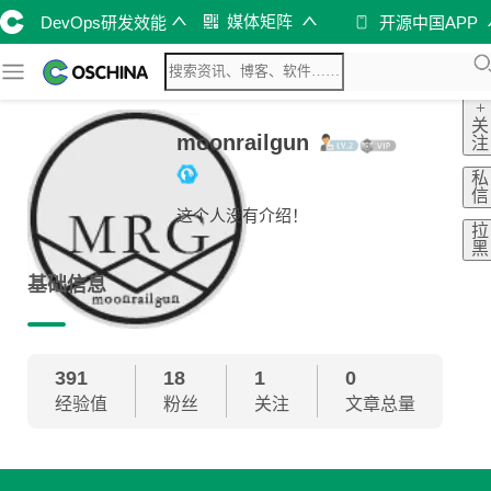
媒体矩阵
DevOps研发效能
开源中国APP
+
关
moonrailgun
注
私
信
这个人没有介绍！
拉
黑
基础信息
391
18
1
0
经验值
粉丝
关注
文章总量