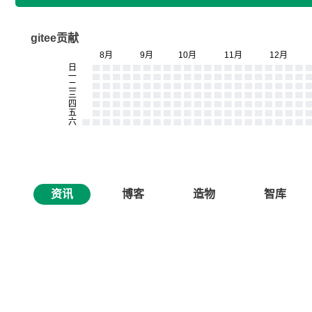
gitee贡献
资讯
博客
造物
智库