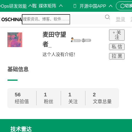
媒体矩阵
vOps研发效能
开源中国APP
切
登录
+ 关
麦田守望
注
者_
私 信
这个人没有介绍！
拉 黑
基础信息
56
1
1
2
经验值
粉丝
关注
文章总量
技术雷达