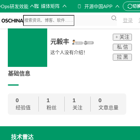
媒体矩阵
vOps研发效能
开源中国APP
切
登录
+ 关注
元毅丰
私 信
这个人没有介绍！
拉 黑
基础信息
0
1
1
0
经验值
粉丝
关注
文章总量
技术雷达