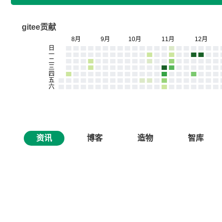
gitee贡献
资讯
博客
造物
智库