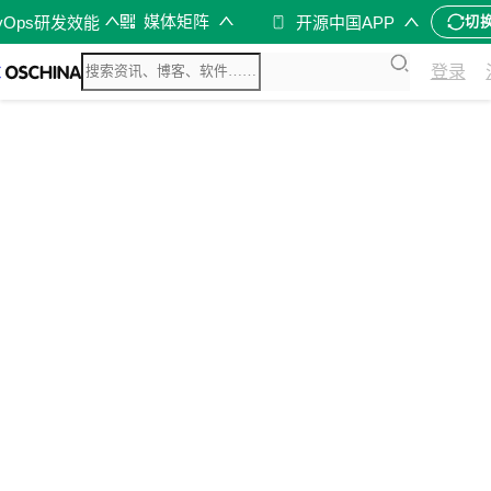
媒体矩阵
vOps研发效能
开源中国APP
切
登录