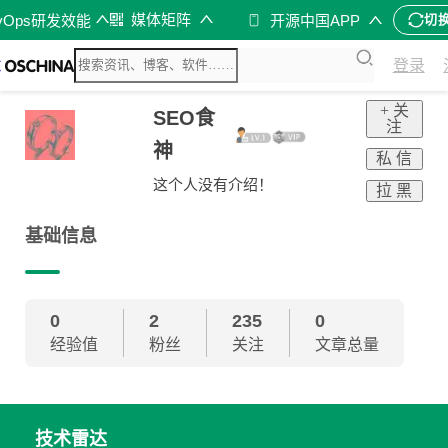
媒体矩阵
vOps研发效能
开源中国APP
切
登录
+ 关
SEO食
注
神
私 信
这个人没有介绍！
拉 黑
基础信息
0
2
235
0
经验值
粉丝
关注
文章总量
技术雷达