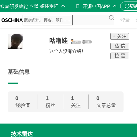
媒体矩阵
vOps研发效能
开源中国APP
切
登录
+ 关注
咕噜娃
私 信
这个人没有介绍！
拉 黑
基础信息
0
1
1
0
经验值
粉丝
关注
文章总量
技术雷达