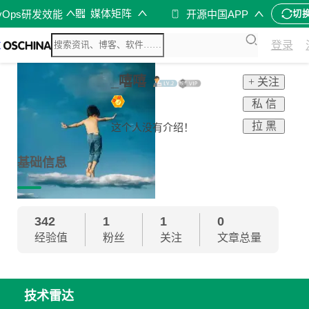
媒体矩阵
vOps研发效能
开源中国APP
切
登录
_嘻嘻
+ 关注
私 信
拉 黑
这个人没有介绍！
基础信息
342
1
1
0
经验值
粉丝
关注
文章总量
技术雷达