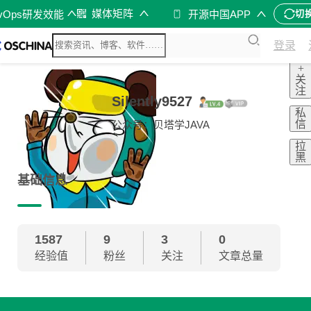
媒体矩阵
evOps研发效能
开源中国APP
切
登录
+
关
注
Silently9527
私
信
公众号：贝塔学JAVA
拉
黑
基础信息
1587
9
3
0
经验值
粉丝
关注
文章总量