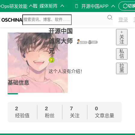
媒体矩阵
vOps研发效能
开源中国APP
切
登录
开源中国
+
关
首席大师
注
兄
私
信
拉
黑
这个人没有介绍！
基础信息
2
2
7
0
经验值
粉丝
关注
文章总量