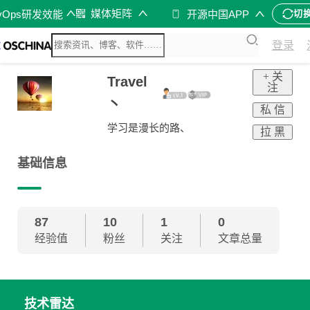
媒体矩阵
vOps研发效能
开源中国APP
切
登录
+ 关
Travel
注
丶
私 信
学习是漫长的路、
拉 黑
基础信息
87
10
1
0
经验值
粉丝
关注
文章总量
技术雷达