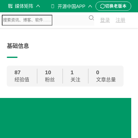
媒体矩阵
开源中国APP
切换老版本
登录
注册
基础信息
87
10
1
0
经验值
粉丝
关注
文章总量