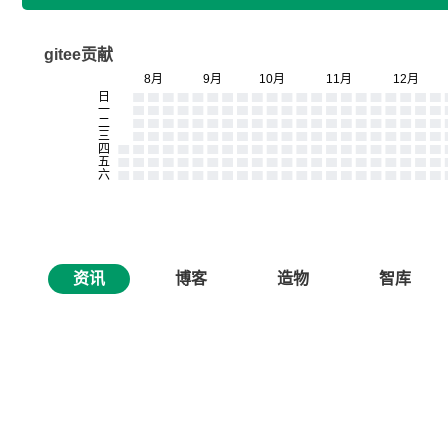
gitee贡献
资讯
博客
造物
智库