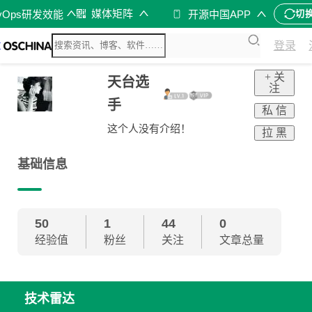
媒体矩阵
vOps研发效能
开源中国APP
切
登录
+ 关
天台选
注
手
私 信
这个人没有介绍！
拉 黑
基础信息
50
1
44
0
经验值
粉丝
关注
文章总量
技术雷达