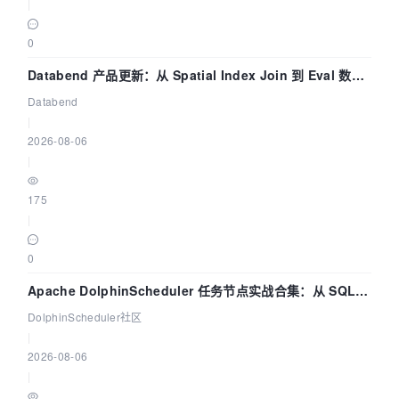
|
0
Databend 产品更新：从 Spatial Index Join 到 Eval 数据
管道
Databend
|
2026-08-06
|
175
|
0
Apache DolphinScheduler 任务节点实战合集：从 SQL、
DataX 到 Spark、Flink 一次配置全打通
DolphinScheduler社区
|
2026-08-06
|