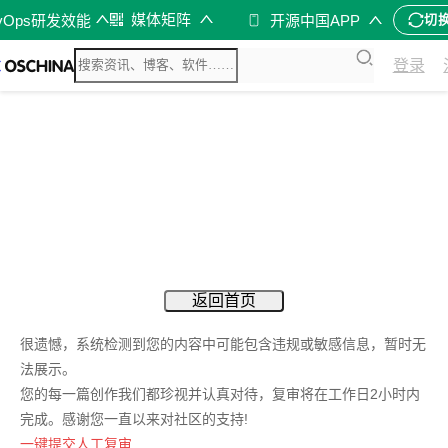
媒体矩阵
vOps研发效能
开源中国APP
切
登录
返回首页
很遗憾，系统检测到您的内容中可能包含违规或敏感信息，暂时无
法展示。
您的每一篇创作我们都珍视并认真对待，复审将在工作日2小时内
完成。感谢您一直以来对社区的支持!
一键提交人工复审