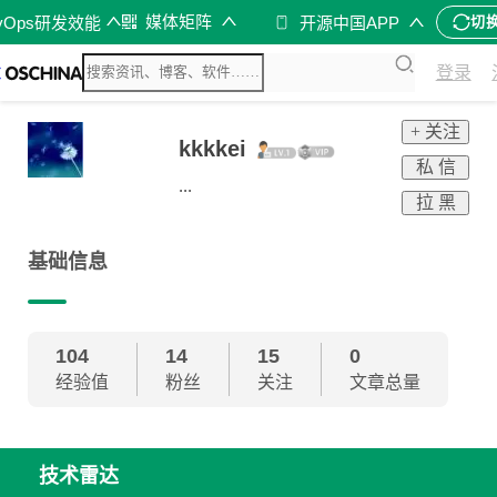
媒体矩阵
vOps研发效能
开源中国APP
切
登录
+ 关注
kkkkei
私 信
...
拉 黑
基础信息
104
14
15
0
经验值
粉丝
关注
文章总量
技术雷达