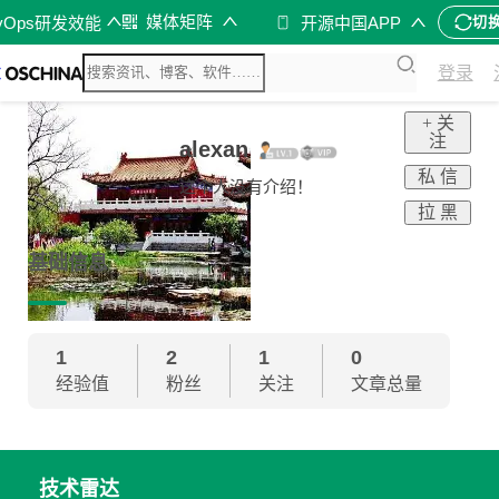
媒体矩阵
vOps研发效能
开源中国APP
切
登录
+ 关
注
alexan
私 信
这个人没有介绍！
拉 黑
基础信息
1
2
1
0
经验值
粉丝
关注
文章总量
技术雷达