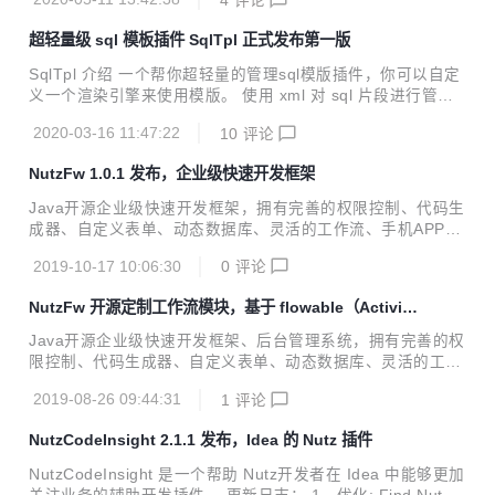
都必须存在 update:用户管理添加必须需要岗位才能添加，因
为在部门权限中必须是有岗位的人才能被查询到 update:按照
超轻量级 sql 模板插件 SqlTpl 正式发布第一版
阿里java规范手册进行优化 update:对系统系统中一部分输入
内容进行防止XSS攻击优化 update:流程模型校验完善 updat
SqlTpl 介绍 一个帮你超轻量的管理sql模版插件，你可以自定
e:对登录查询,添加debug级别友好提示 add:配置maven，以
义一个渲染引擎来使用模版。 使用 xml 对 sql 片段进行管
支持mvn install命令打包 update:对登录查询...
理，类似 mybatis 可以自定义渲染 sql语句的引擎，默认采用
2020-03-16 11:47:22
10
评论
beetl html 引擎渲染 只负责渲染 sql 环境要求JDK1.8+ sprin
g-boot 使用文档： https://gitee.com/threefish/spring-boot-
NutzFw 1.0.1 发布，企业级快速开发框架
sqltpl/blob/master/README.md 它还有一个nutz版： http
s://gitee.com/threefish/nutz-sqltpl
Java开源企业级快速开发框架，拥有完善的权限控制、代码生
成器、自定义表单、动态数据库、灵活的工作流、手机APP客
户端、支持前后端分离开发。 项目特性 可以动态配置数据表
2019-10-17 10:06:30
0
评论
实现数据平台中心， 支持工作流少量开发快速配置OA系统。
采用APP壳方式实现跨平台APP打包，也支持前后端分离开
NutzFw 开源定制工作流模块，基于 flowable（Activit
发。 强大的数据表逻辑字段和依赖字段可以使用数据库函数计
y）
算，可以在不更改代码的情况下实现很多计算功能。 数据表数
Java开源企业级快速开发框架、后台管理系统，拥有完善的权
据复杂查询，可以快速进行数据统计及导出。 基于（Role-Ba
限控制、代码生成器、自定义表单、动态数据库、灵活的工作
sed Access Control）角色权限，登录即将用户所有可以管理
流、手机APP客户端、支持前后端分离开发。 更新日志： ad
的人员查出进行缓存，方便在具体业务中使用。 工作流采用 F
2019-08-26 09:44:31
1
评论
d：开源定制工作流模块，快速配置并运行流程业务 update：
lowabl...
若干小细节优化 开发文档
NutzCodeInsight 2.1.1 发布，Idea 的 Nutz 插件
NutzCodeInsight 是一个帮助 Nutz开发者在 Idea 中能够更加