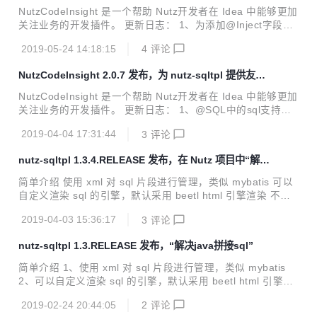
升效率
与java互相跳转、检查xml是否存在、xml中sql语法高亮及自
NutzCodeInsight 是一个帮助 Nutz开发者在 Idea 中能够更加
动提示等 添加：@SqlsXml 不设置值的情况下，默认xml文件
关注业务的开发插件。 更新日志： 1、为添加@Inject字段注
为jav...
入接口提供快速跳转至实现类或选择多个实现类 2、优化模版
2019-05-24 14:18:15
4
评论
选择界面 功能列表： - 1、支持NutzBoot项目快速搭建 - 2、
在 Nutz Action 中点击 @Ok 前面的模版图标即可快速打开或
NutzCodeInsight 2.0.7 发布，为 nutz-sqltpl 提供友好
切换至已经打开的模版文件 - 3、支持以HTML、JSP等格式文
的 ide 支持
件作为模版的框架资源文件的快速定位（支持动态配置） -
NutzCodeInsight 是一个帮助 Nutz开发者在 Idea 中能够更加
4、Navigate菜单中增加查找@At映射地址快捷方式 - 5、Nut
关注业务的开发插件。 更新日志： 1、@SQL中的sql支持动
z web环境中支持折叠显示国际化配置文件变量值（快捷键：
态语言高亮和提示 2、Nutz-sqltpl xml中的SQL模板中sql语言
Al...
2019-04-04 17:31:44
3
评论
的动态高亮和提示 3、Nutz-sqltpl 支持xml与java文件互相跳
转 4、Nutz-sqltpl 为还未创建xml模板文件的@SqlsXml注解
nutz-sqltpl 1.3.4.RELEASE 发布，在 Nutz 项目中“解决
快速生成对应xml模板 （快捷键：Alt+insert）
Java 拼接 SQL”问题
简单介绍 使用 xml 对 sql 片段进行管理，类似 mybatis 可以
自定义渲染 sql 的引擎，默认采用 beetl html 引擎渲染 不干
涉 Nutz 事务只负责渲染 sql 环境要求JDK1.8+ 1.3.4.RELEA
2019-04-03 15:36:17
3
评论
SE 更新日志： 添加：NutzCodeInsight 插件开始支持Nutz-s
qltpl自动创建xml、xml与java互相跳转、检查xml是否存在、x
nutz-sqltpl 1.3.RELEASE 发布，“解决java拼接sql”
ml中sql语法高亮及自动提示等 添加：@SqlsXml 不设置值的
情况下，默认xml文件为java文件名.xml 添加：在 ISqlDaoEx
简单介绍 1、使用 xml 对 sql 片段进行管理，类似 mybatis
ecuteService 接口中添加许多内置快速实现查询的实现 添
2、可以自定义渲染 sql 的引擎，默认采用 beetl html 引擎渲
加...
染 3、不干涉 Nutz 事务只负责渲染 sql <!-- maven --> <dep
2019-02-24 20:44:05
2
评论
endency> <groupId>com.github.threefish</groupId> <artif