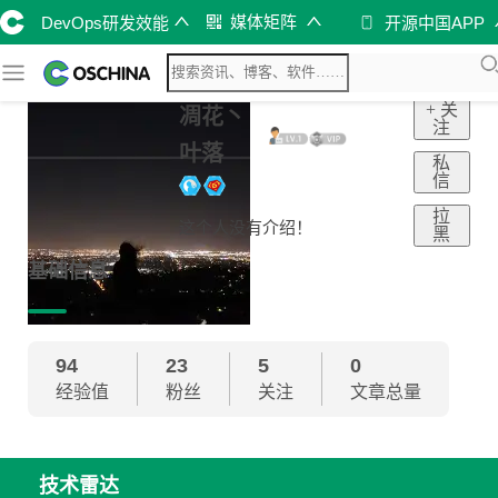
媒体矩阵
DevOps研发效能
开源中国APP
+ 关
凋花丶
注
叶落
私
信
拉
这个人没有介绍！
黑
基础信息
94
23
5
0
经验值
粉丝
关注
文章总量
技术雷达