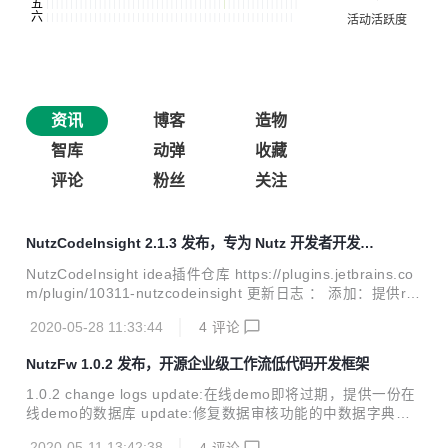
资讯
博客
造物
智库
动弹
收藏
评论
粉丝
关注
NutzCodeInsight 2.1.3 发布，专为 Nutz 开发者开发的 I
dea 插件
NutzCodeInsight idea插件仓库 https://plugins.jetbrains.co
m/plugin/10311-nutzcodeinsight 更新日志 ： 添加：提供res
tful api 工具窗口，加载全部restful api 并能快速跳转 优化:
2020-05-28 11:33:44
4
评论
兼容 2020.1 版本 idea 移除: 打开项目时消息通知 支持功能
列表： 支持NutzBoot项目快速搭建 在 Nutz Action 中点击 @
NutzFw 1.0.2 发布，开源企业级工作流低代码开发框架
Ok 前面的模版图标即可快速打开或切换至已经打开的模版文
件 支持以HTML、JSP等格式文件作为模版的框架资源文件的
1.0.2 change logs update:在线demo即将过期，提供一份在
快速定位（支持动态配置） Navigate菜单中增加...
线demo的数据库 update:修复数据审核功能的中数据字典依
赖数据在入库时未过滤的bug update:新增人员时岗位和部门
2020-05-11 13:42:38
4
评论