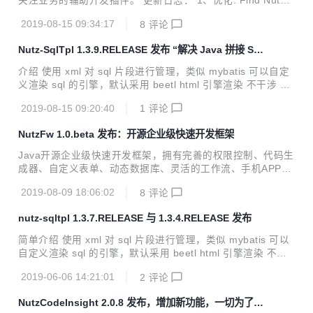
关注业务的辅助开发插件。 更新日志： 1、优化: Find Nutz
@At action 查找到Java类时将模块(Module)一并显示，方便
2019-08-15 09:34:17
8
评论
区分 2、优化: 调低打开项目时消息通知 3、优化: 配置文件、
国际化信息在发现多个相同key数据时，折叠显示时更加友好
Nutz-SqlTpl 1.3.9.RELEASE 发布 “解决 Java 拼接 SQ
推荐下我的开源项目 NutzFw (https://gitee.com/threefish/N
L”问题
utzFw) Java开源企业级快速开发框架、后台管理系统，拥有
介绍 使用 xml 对 sql 片段进行管理，类似 mybatis 可以自定
完善的权限控制、代码生成器、自定义表单、动态数据库、灵
义渲染 sql 的引擎，默认采用 beetl html 引擎渲染 不干涉 Nu
活的工作流、手机APP客户端、支持前后...
tz 事务只负责渲染 sql 环境要求JDK1.8+ 更新日志： 添加：I
2019-08-15 09:20:40
1
评论
SqlDaoExecuteService添加更多默认查询方法 修复：查询分
页统计数不正确 使用例子： NutzFw (https://gitee.com/thre
NutzFw 1.0.beta 发布：开源企业级快速开发框架
efish/NutzFw) Java开源企业级快速开发框架、后台管理系
统，拥有完善的权限控制、代码生成器、自定义表单、动态数
Java开源企业级快速开发框架，拥有完善的权限控制、代码生
据库、灵活的工作流、手机APP客户端、支持前后端分离开
成器、自定义表单、动态数据库、灵活的工作流、手机APP客
发。
户端、支持前后端分离开发。 项目特性 可以动态配置数据表
2019-08-09 18:06:02
8
评论
实现数据平台中心， 支持工作流少量开发快速配置OA系统。
采用APP壳方式实现跨平台APP打包，也支持前后端分离开
nutz-sqltpl 1.3.7.RELEASE 与 1.3.4.RELEASE 发布
发。 强大的数据表逻辑字段和依赖字段可以使用数据库函数计
算，可以在不更改代码的情况下实现很多计算功能。 数据表数
简单介绍 使用 xml 对 sql 片段进行管理，类似 mybatis 可以
据复杂查询，可以快速进行数据统计及导出。 基于（Role-Ba
自定义渲染 sql 的引擎，默认采用 beetl html 引擎渲染 不干
sed Access Control）角色权限，登录即将用户所有可以管理
涉 Nutz 事务只负责渲染 sql 环境要求JDK1.8+ 1.3.7.RELEA
的人员查出进行缓存，方便在具体业务中使用。 工作流采用 F
2019-06-06 14:21:01
2
评论
SE 更新日志： 添加：支持jar包中的xml进行热更新 修复：错
lowabl...
误的存储xml表达式方法 1.3.4.RELEASE 更新日志： 添加：
NutzCodeInsight 2.0.8 发布，增加新功能，一切为了提
NutzCodeInsight 插件开始支持Nutz-sqltpl自动创建xml、xml