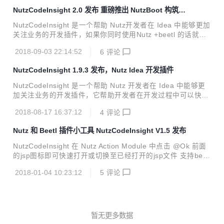
actId>nutz-sqltpl</artifactId> <version>1.3.RELEASE</ver
NutzCodeInsight 2.0 发布 重磅推出 NutzBoot 构筑中
sion> </dependency> 自问自答 1、为什么写这个插件？
心
答：使用 Nutz Orm 操作数据时难免遇到复杂的 ...
NutzCodeInsight 是一个帮助 Nutz开发者在 Idea 中能够更加
关注业务的开发插件，如果你同时使用Nutz +beetl 的话就更
爽了。 新功能： 1、支持NutzBoot项目快速搭建 2、支持实
2018-09-03 22:14:52
6
评论
体类中快速创建接口与实现类（快捷键：Alt+insert） 优化：
优化在NutzBoot项目中的使用体验 全部功能项： 1、支持Nut
NutzCodeInsight 1.9.3 发布，Nutz Idea 开发插件
zBoot项目快速搭建 2、在 Nutz Action 中点击 @Ok 前面的
模版图标即可快速打开或切换至已经打开的模版文件 3、支持
NutzCodeInsight 是一个帮助 Nutz 开发者在 Idea 中能够更
以HTML、JSP等格式文件作为模版的框架资源文件的快速定
加关注业务的开发插件，它帮助开发者在开发过程中可以快速
位（支持动态配置） 4、Navigate菜单中增加查找@A...
通过网页地址找到后台Action入口，通过Action入口又能快速
2018-08-17 16:37:12
4
评论
找到具体的模版文件，具体功能参考下图。 新功能： 1、Nut
z 支持折叠显示java类中注入配置文件变量值 @Inject("jav
Nutz 和 Beetl 插件小工具 NutzCodeInsight V1.5 发布
a:$conf.get('attach.savePath')") 优化： 优化检索模版文件
范围 全部功能项： 1、在 Nutz Action Module 中点击 @Ok
NutzCodeInsight 在 Nutz Action Module 中点击 @Ok 前面
前面的模版图标即可快速打开或切换至已经打开的模版文件
的jsp图标即可快速打开或切换至已经打开的jsp文件 支持beet
2、支持以HTML、JSP等格式文件作为...
l,jsp模版中携带${}变量的资源文件的快速定位 idea插件仓库h
2018-01-04 10:23:12
5
评论
ttps://plugins.jetbrains.com/plugin/10311-nutzcodeinsight
此次更新： 版本：1.5 add 支持beetl,jsp模版文件中携带${}
变量的资源文件的快速打开或切换 更新历史 1.4 add 增加配
置界面是否被修改状态的控制 fix 不能添加新配置的bug 1.3 a
dd 支持配置自定义模版 1.2 add 支...
暂无更多数据