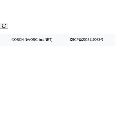
©OSCHINA(OSChina.NET)
京ICP备2025119063号