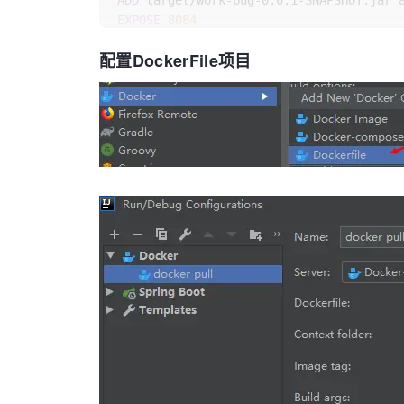
ADD
 target/work-bug-0.0.1-SNAPSHOT.jar 
EXPOSE
8084
ENTRYPOINT
 [
"java"
,
"-jar"
,
"app.jar"
]
配置DockerFile项目
# 启动命令
# docker build -t work-bug
# docker run -p 8080:8080 --name work-b
# -v /usr/server/log/work
bug:
/logs
# -v /usr/server/config:/config work-bu