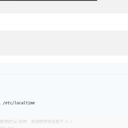
i /etc/localtime
取项目jar名称, 知道同学告诉我下-3-)