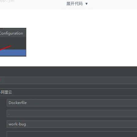
app.jar
展开代码
▼
ug
g