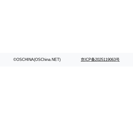
©OSCHINA(OSChina.NET)
京ICP备2025119063号