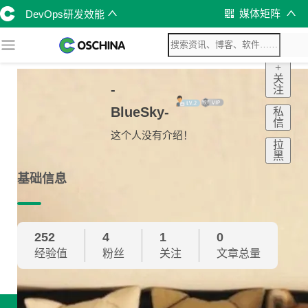
媒体矩阵
DevOps研发效能
+
关
-
注
BlueSky-
私
信
这个人没有介绍！
拉
黑
基础信息
252
4
1
0
经验值
粉丝
关注
文章总量