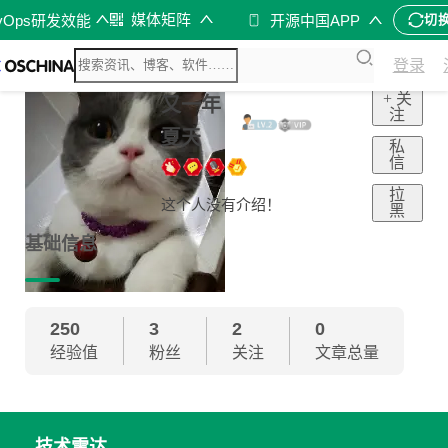
媒体矩阵
vOps研发效能
开源中国APP
切
登录
+ 关
又一年
注
夏天
私
信
拉
这个人没有介绍！
黑
基础信息
250
3
2
0
经验值
粉丝
关注
文章总量
技术雷达