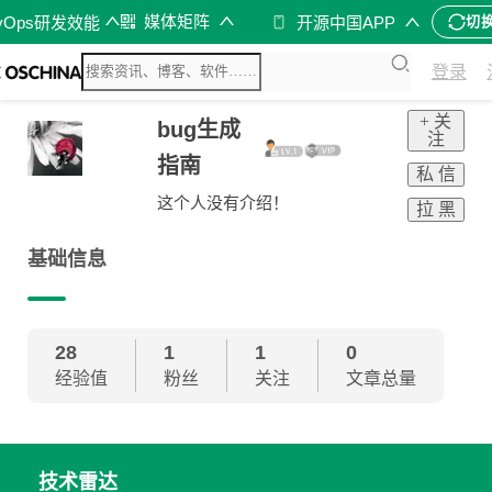
媒体矩阵
vOps研发效能
开源中国APP
切
登录
+ 关
bug生成
注
指南
私 信
这个人没有介绍！
拉 黑
基础信息
28
1
1
0
经验值
粉丝
关注
文章总量
技术雷达