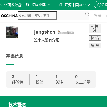
媒体矩阵
vOps研发效能
开源中国APP
切
登录
+ 关
注
jungshen
私 信
这个人没有介绍！
拉 黑
基础信息
3
1
1
0
经验值
粉丝
关注
文章总量
技术雷达