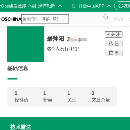
媒体矩阵
vOps研发效能
开源中国APP
切
登录
+ 关注
最帅阳
私 信
这个人没有介绍！
拉 黑
基础信息
0
1
1
0
经验值
粉丝
关注
文章总量
技术雷达