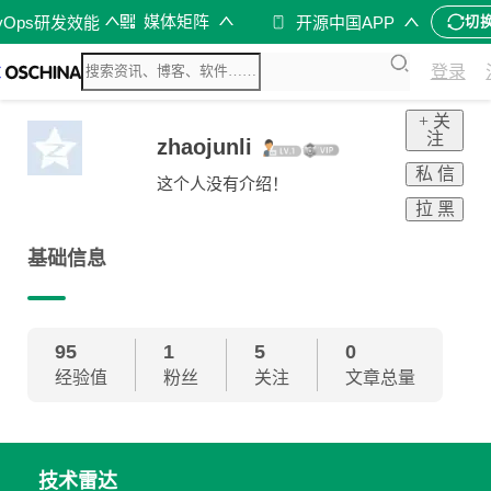
媒体矩阵
vOps研发效能
开源中国APP
切
登录
+ 关
注
zhaojunli
私 信
这个人没有介绍！
拉 黑
基础信息
95
1
5
0
经验值
粉丝
关注
文章总量
技术雷达