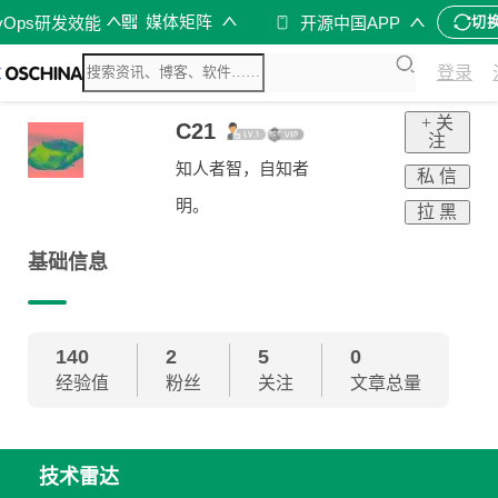
媒体矩阵
vOps研发效能
开源中国APP
切
登录
+ 关
C21
注
知人者智，自知者
私 信
明。
拉 黑
基础信息
140
2
5
0
经验值
粉丝
关注
文章总量
技术雷达