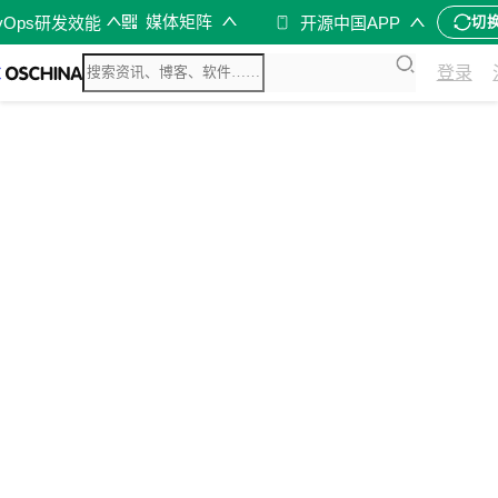
媒体矩阵
vOps研发效能
开源中国APP
切
登录