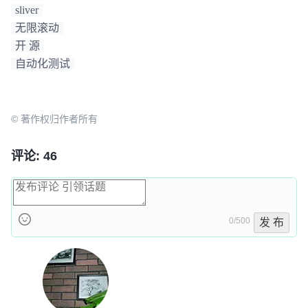
sliver
无限滚动
开 源
自动化测试
© 著作权归作者所有
评论: 46
0/500
发 布