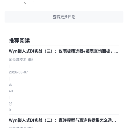
查看更多评论
推荐阅读
Wyn嵌入式BI实战（三）：仪表板筛选器+报表查询面板，参
数联动全闭环
葡萄城技术团队
|
2026-08-07
|
40
|
0
Wyn嵌入式BI实战（二）：直连模型与直连数据集怎么选，