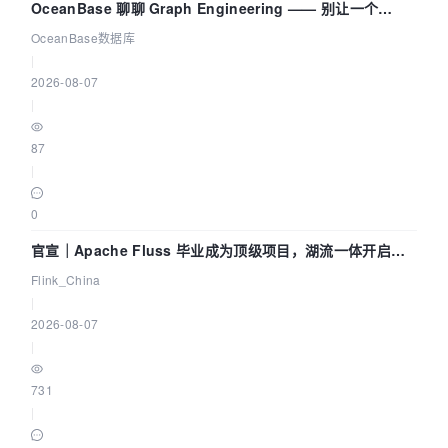
OceanBase 聊聊 Graph Engineering —— 别让一个
Agent 既当运动员又
OceanBase数据库
|
2026-08-07
|
87
|
0
官宣｜Apache Fluss 毕业成为顶级项目，湖流一体开启
Agentic Lake 全面实时化时代
Flink_China
|
2026-08-07
|
731
|