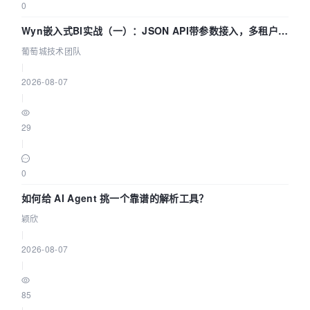
0
Wyn嵌入式BI实战（一）：JSON API带参数接入，多租户数
据源配置指南 | 葡萄城技术团队
葡萄城技术团队
|
2026-08-07
|
29
|
0
如何给 AI Agent 挑一个靠谱的解析工具？
颖欣
|
2026-08-07
|
85
|