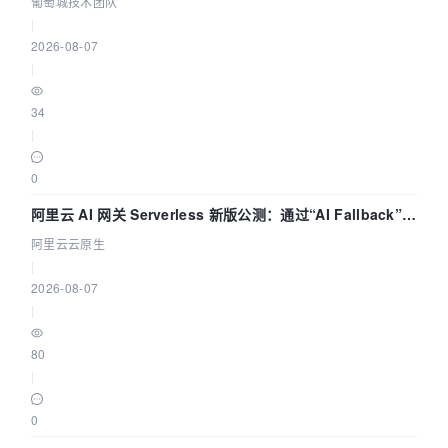
参数为什么不生效？| 葡萄城技术团队
葡萄城技术团队
|
2026-08-07
|
34
|
0
阿里云 AI 网关 Serverless 新版公测：通过“AI Fallback”与
拓扑可视化构建 AI 流量治理底座
阿里云云原生
|
2026-08-07
|
80
|
0