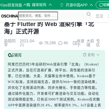
媒体矩阵
vOps研发效能
开源中国APP
切
登录
基于 Flutter 的 Web 渲染引擎「北
海」正式开源
染陌同
2021-04-
收录
大前
专
78,286
46
学
21
于
端
区
复制
阿里巴巴历时3年自研的Web渲染引擎「北海」（Kraken）
正式开源，旨在打造易扩展、跨平台、高性能的渲染引
擎，已在优酷、大麦、天猫等业务中使用。Kraken基于
W3C标准，支持前端生态，提供与Web一致的渲染结果，
并优化了无限滚动列表、同步光栅化、手势能力等性能。
通过插件化能力，开发者可扩展渲染与交互功能。自动化
测试保障稳定性，已有近3000个测试用例。Kraken在优酷
APP中首屏渲染提升28.4%，帧率提升8.3%，IoT设备上表