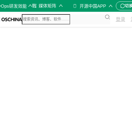
媒体矩阵
vOps研发效能
开源中国APP
切
登录