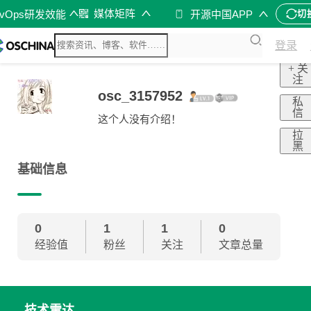
媒体矩阵
evOps研发效能
开源中国APP
切
登录
+ 关
注
osc_3157952
私
信
这个人没有介绍！
拉
黑
基础信息
0
1
1
0
经验值
粉丝
关注
文章总量
技术雷达