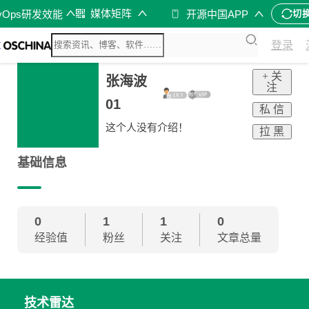
媒体矩阵
vOps研发效能
开源中国APP
切
登录
+ 关
张海波
注
01
私 信
这个人没有介绍！
拉 黑
基础信息
0
1
1
0
经验值
粉丝
关注
文章总量
技术雷达