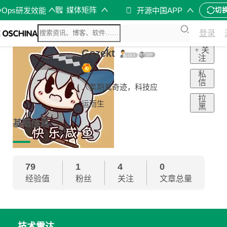
媒体矩阵
vOps研发效能
开源中国APP
切
登录
+ 关
Gszekt
注
私
信
人类期翼奇迹，科技应
拉
运而生
黑
基础信息
79
1
4
0
经验值
粉丝
关注
文章总量
技术雷达