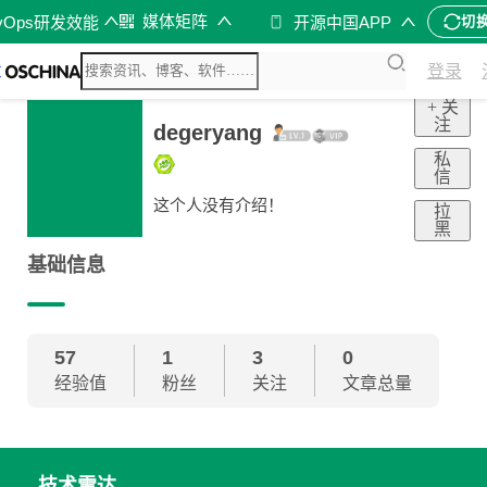
媒体矩阵
vOps研发效能
开源中国APP
切
登录
+ 关
注
degeryang
私
信
这个人没有介绍！
拉
黑
基础信息
57
1
3
0
经验值
粉丝
关注
文章总量
技术雷达