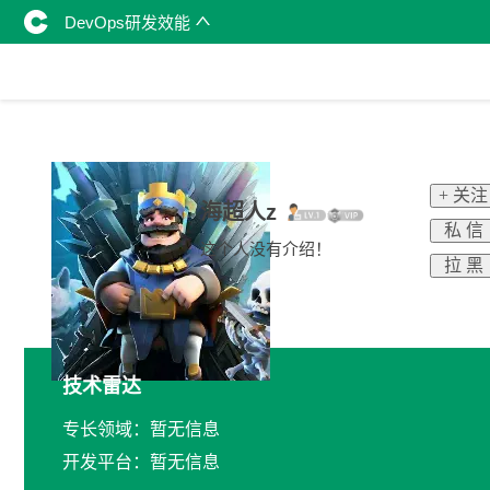
DevOps研发效能
+ 关注
海超人z
私 信
这个人没有介绍！
拉 黑
技术雷达
专长领域：暂无信息
开发平台：暂无信息