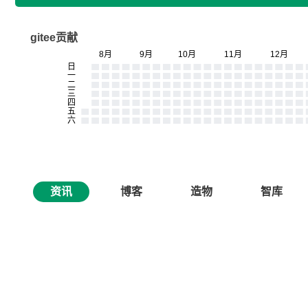
gitee贡献
资讯
博客
造物
智库