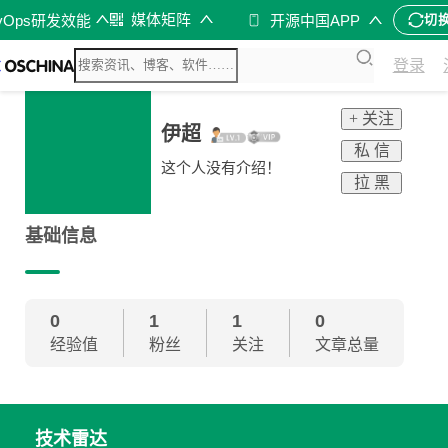
媒体矩阵
vOps研发效能
开源中国APP
切
登录
+ 关注
伊超
私 信
这个人没有介绍！
拉 黑
基础信息
0
1
1
0
经验值
粉丝
关注
文章总量
技术雷达