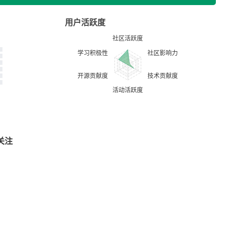
用户活跃度
关注