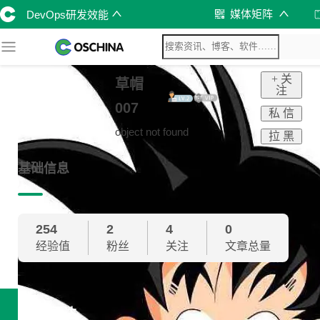
媒体矩阵
DevOps研发效能
+ 关
草帽
注
007
私 信
object not found
拉 黑
基础信息
254
2
4
0
经验值
粉丝
关注
文章总量
技术雷达