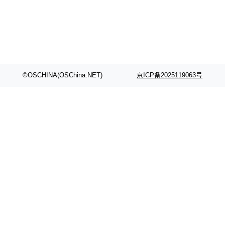
©OSCHINA(OSChina.NET)
京ICP备2025119063号