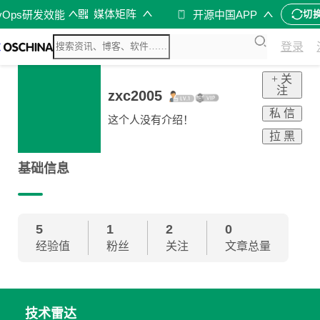
媒体矩阵
vOps研发效能
开源中国APP
切
登录
+ 关
注
zxc2005
私 信
这个人没有介绍！
拉 黑
基础信息
5
1
2
0
经验值
粉丝
关注
文章总量
技术雷达