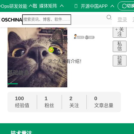
媒体矩阵
vOps研发效能
开源中国APP
切
登录
+ 关
大风起
注
兮PP凉
私
信
拉
这个人没有介绍！
黑
基础信息
100
1
2
0
经验值
粉丝
关注
文章总量
技术雷达