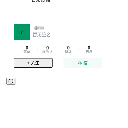
?
暂无签名
0
0
0
0
文章
经验值
粉丝
关注
+ 关注
私 信