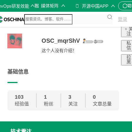
媒体矩阵
evOps研发效能
开源中国APP
切
登录
+ 
注
OSC_mqrShV
私
信
这个人没有介绍！
拉
黑
基础信息
103
1
3
0
经验值
粉丝
关注
文章总量
技术雷达