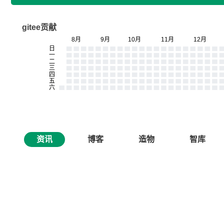
gitee贡献
资讯
博客
造物
智库