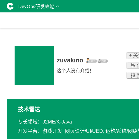
DevOps研发效能
+ 
zuvakino
私 
这个人没有介绍！
拉 
技术雷达
专长领域：J2ME/K-Java
开发平台：游戏开发, 网页设计/UI/UED, 运维/系统/网