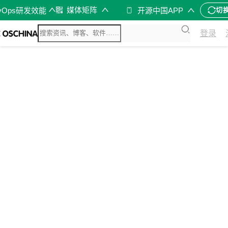
媒体矩阵
vOps研发效能
开源中国APP
切
登录