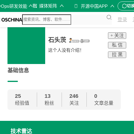
媒体矩阵
vOps研发效能
开源中国APP
切
登录
+ 关注
石头茨
私 信
这个人没有介绍！
拉 黑
基础信息
25
13
246
0
经验值
粉丝
关注
文章总量
技术雷达